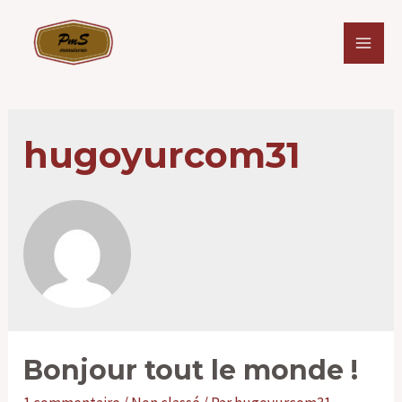
Aller
au
Main
contenu
Men
hugoyurcom31
Bonjour tout le monde !