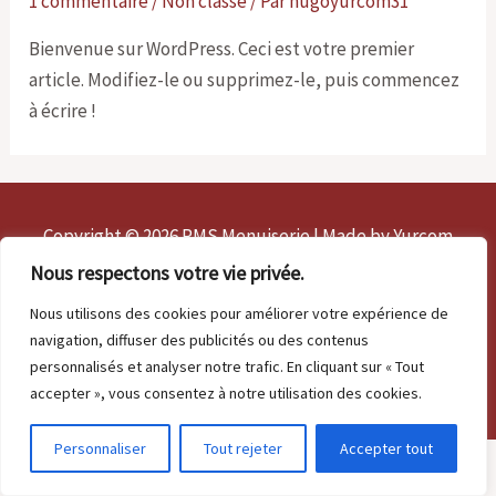
1 commentaire
/
Non classé
/ Par
hugoyurcom31
Bienvenue sur WordPress. Ceci est votre premier
article. Modifiez-le ou supprimez-le, puis commencez
à écrire !
Copyright © 2026 PMS Menuiserie | Made by
Yurcom
Nous respectons votre vie privée.
contact@pms-menuiserie.com
2A route de la vallée 77750 Saint-ouen-sur-morin
Nous utilisons des cookies pour améliorer votre expérience de
navigation, diffuser des publicités ou des contenus
personnalisés et analyser notre trafic. En cliquant sur « Tout
Vous avez un projet ?
accepter », vous consentez à notre utilisation des cookies.
Personnaliser
Tout rejeter
Accepter tout