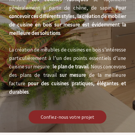
généralement à partir de chêne, de sapin.
Pour
concevoir ces différents styles, la création de mobilier
de cuisine en bois sur mesure est évidemment la
meilleure des solutions
.
La création de meubles de cuisines en bois s’intéresse
particulièrement à l’un des points essentiels d’une
cuisine sur mesure :
le plan de travail
. Nous concevons
des plans de travail
sur mesure
de la meilleure
facture
pour des cuisines pratiques, élégantes et
durables
.
Confiez-nous votre projet